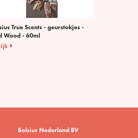
sius True Scents - geurstokjes -
d Wood - 60ml
ijk
Bolsius Nederland BV