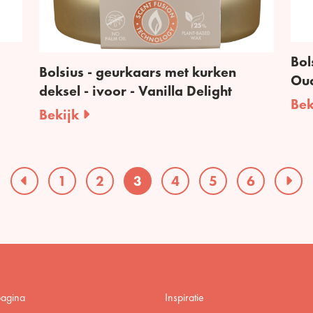
Bol
Bolsius - geurkaars met kurken
Ou
deksel - ivoor - Vanilla Delight
Bek
Bekijk
1
2
3
4
5
6
pagina
Inspiratie