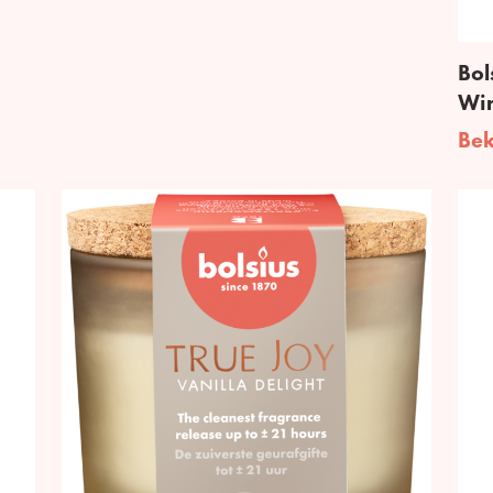
Bol
Win
Bek