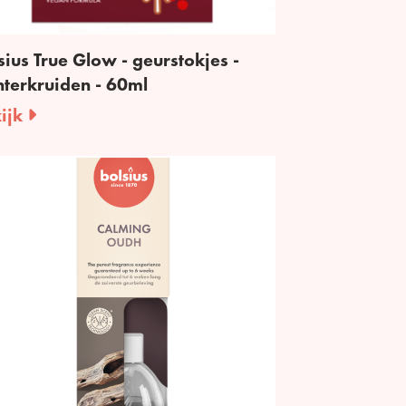
sius True Glow - geurstokjes -
terkruiden - 60ml
ijk