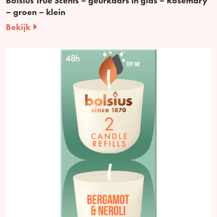
Bolsius True Scents – geurkaars in glas – Rosemary
– groen – klein
Bekijk