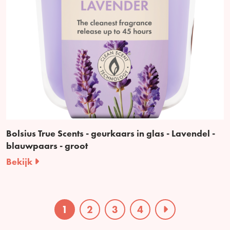
Bolsius True Scents - geurkaars in glas - Lavendel -
blauwpaars - groot
Bekijk
1
2
3
4