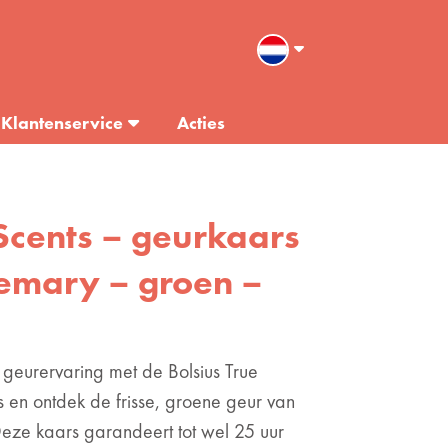
Klantenservice
Acties
 Scents – geurkaars
semary – groen –
geurervaring met de Bolsius True
 en ontdek de frisse, groene geur van
Deze kaars garandeert tot wel 25 uur