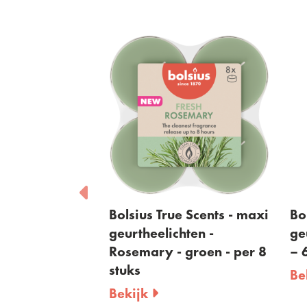
 True Scents - maxi
Bolsius True Scents –
elichten -
geurstokjes – Rosemary
y - groen - per 8
– 60ml
Bekijk