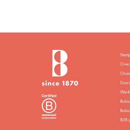
Start
Over 
Onze
Duur
Werke
Bolsi
Bolsi
B2B p