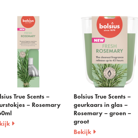
Bolsius True Scents –
Bolsius - waxmelts
geurkaars in glas –
Granaatappel - ro
Rosemary – groen –
per 6 stuks
groot
Bekijk
Bekijk