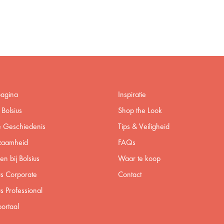
pagina
Inspiratie
Bolsius
Shop the Look
 Geschiedenis
Tips & Veiligheid
zaamheid
FAQs
n bij Bolsius
Waar te koop
us Corporate
Contact
us Professional
ortaal