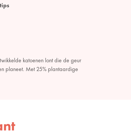
tips
twikkelde katoenen lont die de geur
en planeet. Met 25% plantaardige
ant