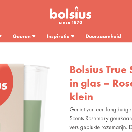
Geuren
Inspiratie
Duurzaamheid
Bolsius True
in glas – Ro
klein
Geniet van een langdurige 
Scents Rosemary geurkaars
vers geplukte rozemarijn. 