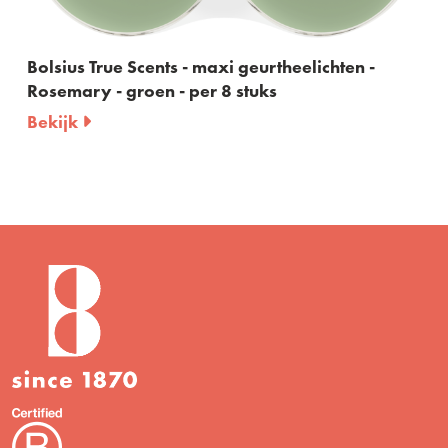
True Scents - maxi geurtheelichten -
Bolsius Tr
y - groen - per 8 stuks
60ml
Bekijk