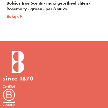
geurtheelichten -
Bolsius True Scents – geurst
tuks
60ml
Bekijk