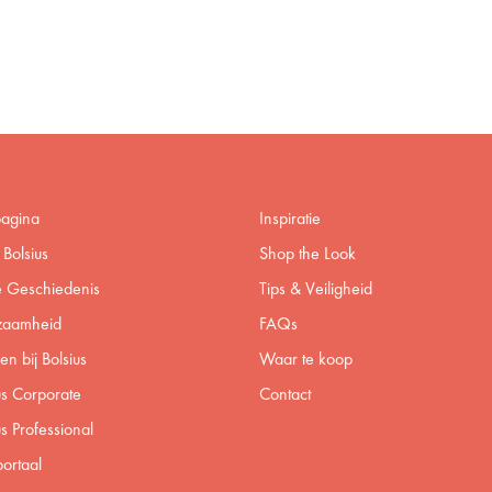
pagina
Inspiratie
Bolsius
Shop the Look
 Geschiedenis
Tips & Veiligheid
zaamheid
FAQs
n bij Bolsius
Waar te koop
us Corporate
Contact
us Professional
ortaal