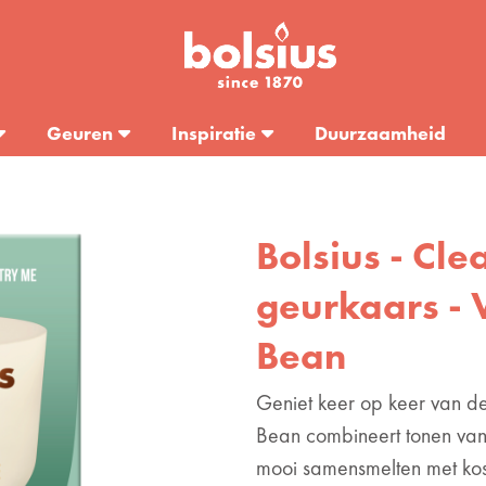
Geuren
Inspiratie
Duurzaamheid
Bolsius - Cl
geurkaars - 
Bean
Geniet keer op keer van de
Bean combineert tonen van
mooi samensmelten met kos