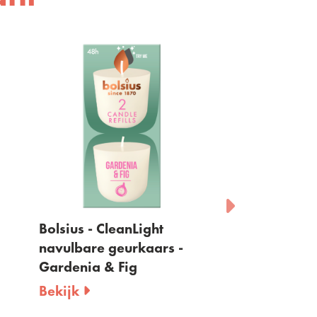
Bolsius - CleanLight
Bolsius - Clea
navulbare geurkaars -
navulbare geu
Gardenia & Fig
Cypress & Am
Bekijk
Bekijk