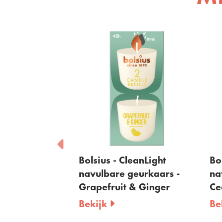
leanLight
Bolsius - CleanLight
Bo
aars -
navulbare geurkaars -
na
Grapefruit & Ginger
Ce
Bekijk
Be