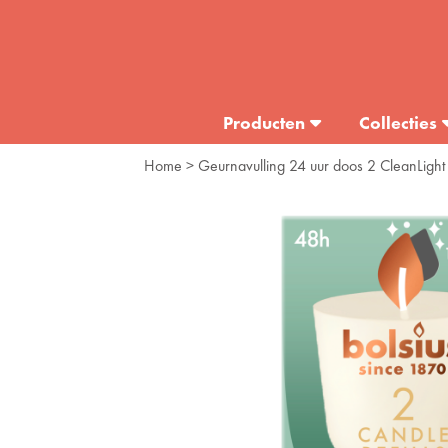
Producten
Collecties
Home
> Geurnavulling 24 uur doos 2 CleanLight