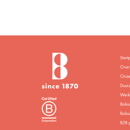
Start
Over 
Onze
Duur
Werke
Bolsi
Bolsi
B2B p