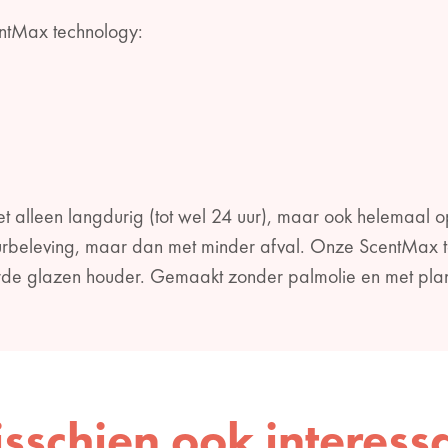
entMax technology:
alleen langdurig (tot wel 24 uur), maar ook helemaal op: a
geurbeleving, maar dan met minder afval. Onze ScentMax t
rde glazen houder. Gemaakt zonder palmolie en met pla
sschien ook interess