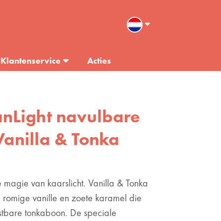
Klantenservice
Acties
eanLight navulbare
Vanilla & Tonka
 magie van kaarslicht. Vanilla & Tonka
 romige vanille en zoete karamel die
tbare tonkaboon. De speciale