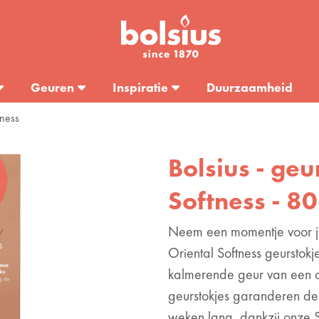
Geuren
Inspiratie
Duurzaamheid
tness
Bolsius - geu
Softness - 8
Neem een momentje voor je
Oriental Softness geurstok
kalmerende geur van een oo
geurstokjes garanderen de
weken lang, dankzij onze 