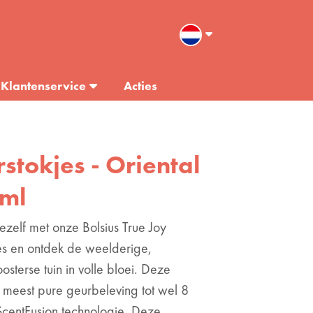
Klantenservice
Acties
rstokjes - Oriental
0ml
zelf met onze Bolsius True Joy
jes en ontdek de weelderige,
sterse tuin in volle bloei. Deze
 meest pure geurbeleving tot wel 8
ScentFusion technologie. Deze