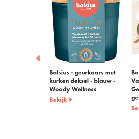
urstokjes -
Bolsius - geurkaars met
Bol
ness - 80ml
kurken deksel - blauw -
Va
Woody Wellness
Ge
ge
Bekijk
Be