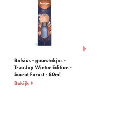
Bolsius - geurstokjes -
Bolsius - geur
True Joy Winter Edition -
Vanilla Deligh
Secret Forest - 80ml
Bekijk
Bekijk