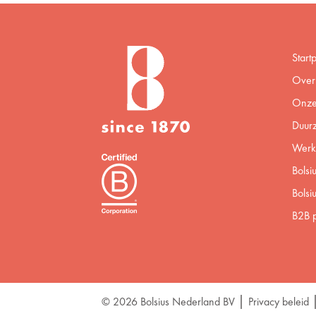
Start
Over 
Onze
Duur
Werke
Bolsi
Bolsi
B2B p
© 2026 Bolsius Nederland BV
Privacy beleid