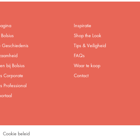
pagina
Inspiratie
Bolsius
Shop the Look
 Geschiedenis
Tips & Veiligheid
zaamheid
FAQs
n bij Bolsius
Waar te koop
us Corporate
Contact
us Professional
ortaal
Cookie beleid