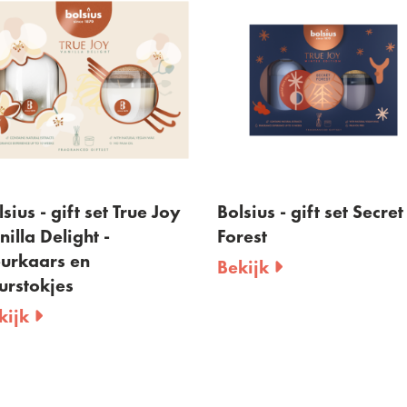
sius - gift set True Joy
Bolsius - gift set Secret
nilla Delight -
Forest
urkaars en
Bekijk
urstokjes
kijk