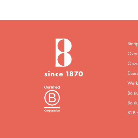
Start
Over 
Onze
Duur
Werke
Bolsi
Bolsi
B2B p