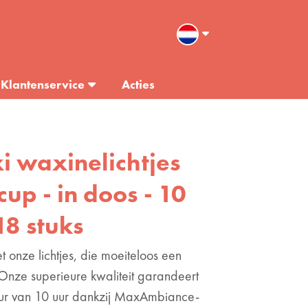
Klantenservice
Acties
xi waxinelichtjes
cup - in doos - 10
18 stuks
t onze lichtjes, die moeiteloos een
Onze superieure kwaliteit garandeert
r van 10 uur dankzij MaxAmbiance-