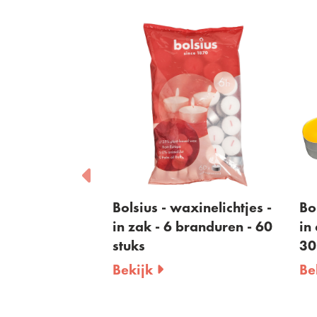
urtheelichten
Bolsius - waxinelichtjes -
Bol
ren -
in zak - 6 branduren - 60
in 
 30 stuks
stuks
30
Bekijk
Be