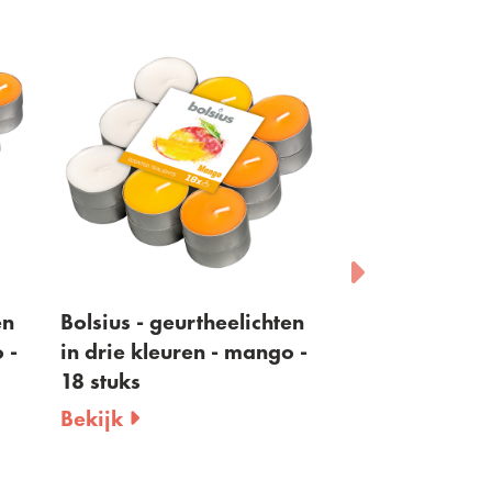
en
Bolsius - geurtheelichten
Bolsius - maxi
 -
in drie kleuren - mango -
waxinelichtje
18 stuks
gouden cup - i
branduren - 12
Bekijk
Bekijk