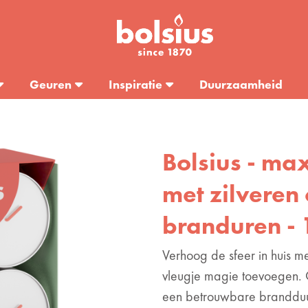
Geuren
Inspiratie
Duurzaamheid
Bolsius - ma
met zilveren 
branduren - 
Verhoog de sfeer in huis me
vleugje magie toevoegen. 
een betrouwbare brandduu