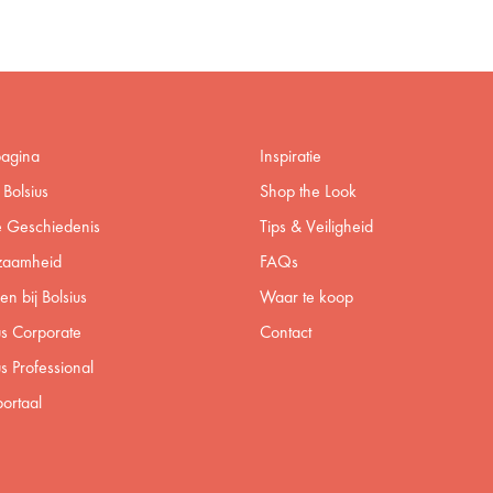
pagina
Inspiratie
Bolsius
Shop the Look
 Geschiedenis
Tips & Veiligheid
zaamheid
FAQs
n bij Bolsius
Waar te koop
us Corporate
Contact
us Professional
ortaal