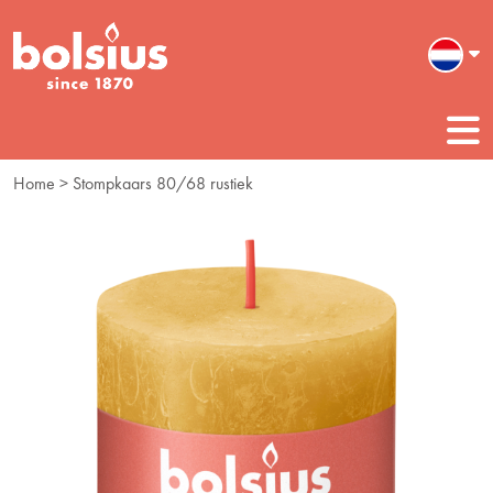
Home
> Stompkaars 80/68 rustiek