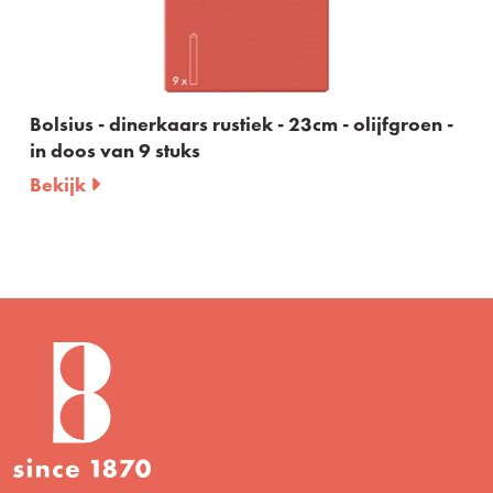
lsius - dinerkaars rustiek - 23cm - olijfgroen -
Bols
n doos van 9 stuks
in d
ekijk
Beki