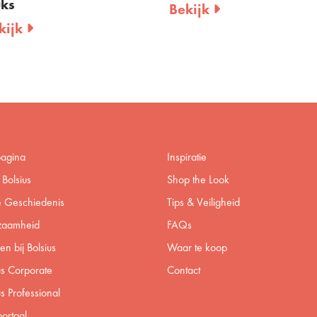
uks
Bekijk
kijk
pagina
Inspiratie
Bolsius
Shop the Look
 Geschiedenis
Tips & Veiligheid
zaamheid
FAQs
n bij Bolsius
Waar te koop
us Corporate
Contact
us Professional
ortaal