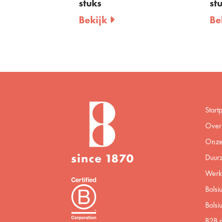
stuks
st
Bekijk
Be
Start
Over 
Onze
Duur
Werke
Bolsi
Bolsi
B2B p