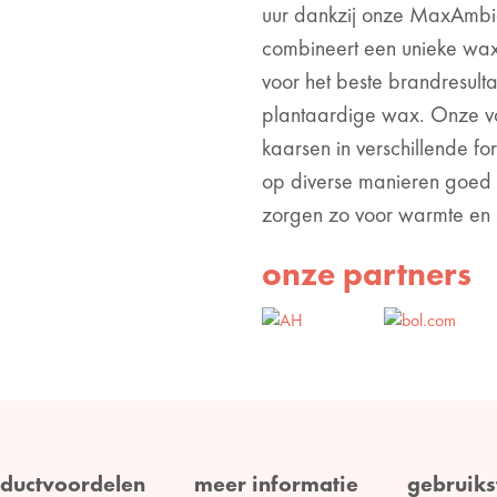
uur dankzij onze MaxAmbi
combineert een unieke wax
voor het beste brandresul
plantaardige wax. Onze vol
kaarsen in verschillende f
op diverse manieren goed
zorgen zo voor warmte en sf
onze partners
ductvoordelen
meer informatie
gebruiks