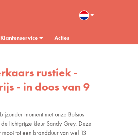
Klantenservice
Acties
erkaars rustiek -
rijs - in doos van 9
bijzonder moment met onze Bolsius
 de lichtgrijze kleur Sandy Grey. Deze
ft mooi tot een brandduur van wel 13