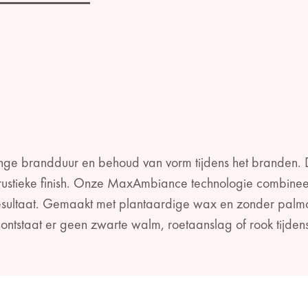
ange brandduur en behoud van vorm tijdens het branden. D
t rustieke finish. Onze MaxAmbiance technologie combine
esultaat. Gemaakt met plantaardige wax en zonder palmoli
Zo ontstaat er geen zwarte walm, roetaanslag of rook tijde