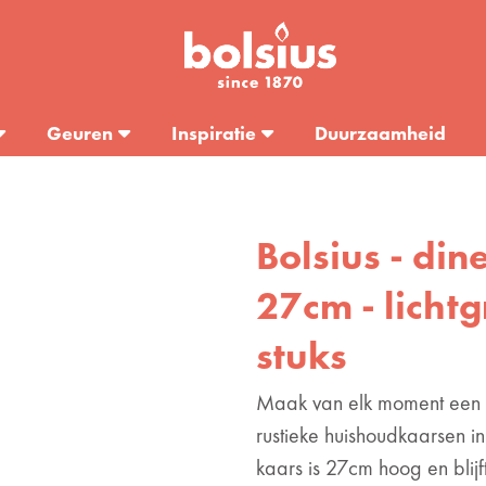
Geuren
Inspiratie
Duurzaamheid
Bolsius - din
27cm - lichtg
stuks
Maak van elk moment een 
rustieke huishoudkaarsen in
kaars is 27cm hoog en blij