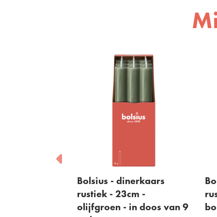
Mi
inerkaars
Bolsius - dinerkaars
Bo
cm - wit - in
rustiek - 23cm -
ru
stuks
olijfgroen - in doos van 9
bo