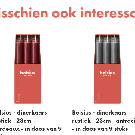
sschien ook interess
lsius - dinerkaars
Bolsius - dinerkaars
stiek - 23cm -
rustiek - 23cm - antrac
rdeaux - in doos van 9
- in doos van 9 stuks