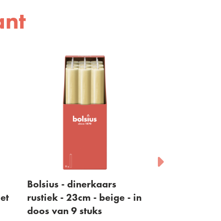
ant
Bolsius - dinerkaars
Bolsius - dine
iet
rustiek - 23cm - beige - in
rustiek - 23cm
doos van 9 stuks
- in doos van 