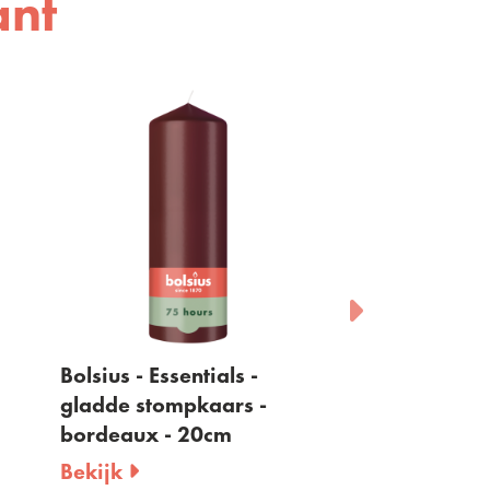
ant
Bolsius - Essentials -
Bolsius - Essentia
gladde stompkaars -
gladde stompkaa
bordeaux - 20cm
rood - 20cm
Bekijk
Bekijk