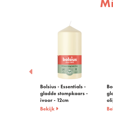
Mi
ials -
Bolsius - Essentials -
Bolsiu
aars -
gladde stompkaars -
gladd
0cm
ivoor - 12cm
olijf
Bekijk
Bekij