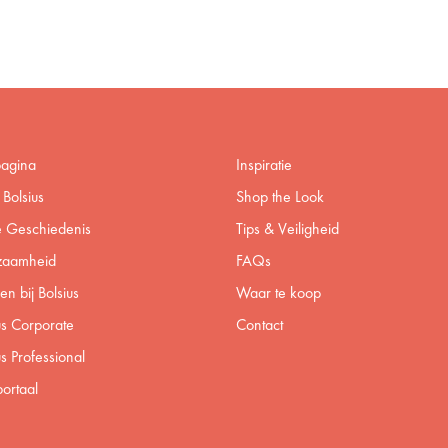
pagina
Inspiratie
Bolsius
Shop the Look
 Geschiedenis
Tips & Veiligheid
zaamheid
FAQs
n bij Bolsius
Waar te koop
us Corporate
Contact
us Professional
ortaal