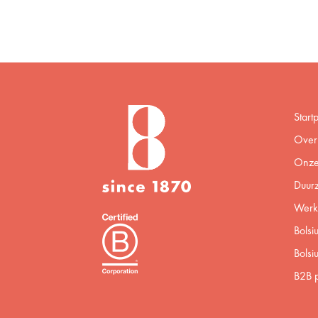
Start
Over 
Onze
Duur
Werke
Bolsi
Bolsi
B2B p