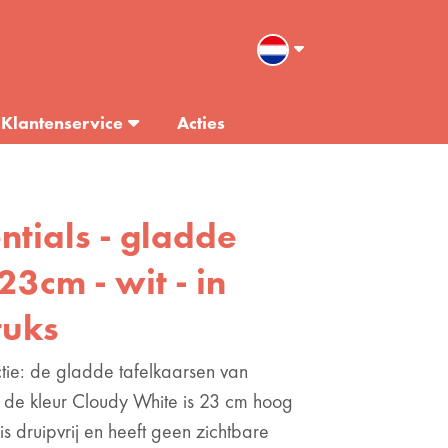
Klantenservice
Acties
entials - gladde
23cm - wit - in
tuks
ctie: de gladde tafelkaarsen van
n de kleur Cloudy White is 23 cm hoog
 is druipvrij en heeft geen zichtbare