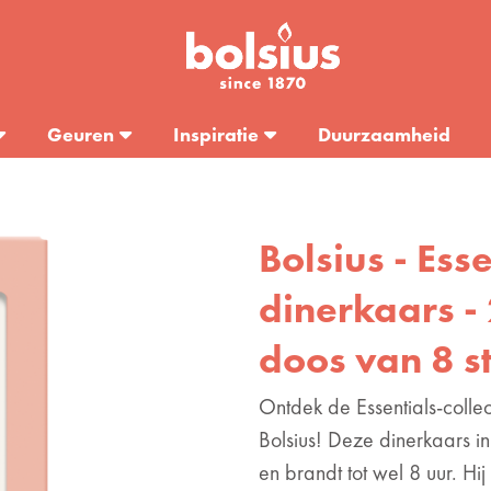
Geuren
Inspiratie
Duurzaamheid
Bolsius - Ess
dinerkaars - 
doos van 8 s
Ontdek de Essentials-colle
Bolsius! Deze dinerkaars i
en brandt tot wel 8 uur. Hij