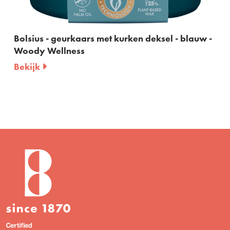
rs met kurken deksel - blauw -
Bolsius - gift set True
Geurkaars en geurst
Bekijk