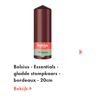
Bolsius - Essentials -
Bolsius - Essen
gladde stompkaars -
gladde stomp
bordeaux - 20cm
rood - 20cm
Bekijk
Bekijk