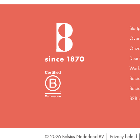
Start
Over 
Onze
Duur
Werke
Bolsi
Bolsi
B2B p
© 2026 Bolsius Nederland BV
Privacy beleid