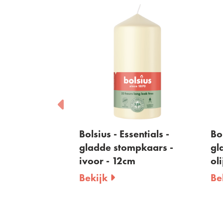
sentials -
Bolsius - Essentials -
Bol
mpkaars -
gladde stompkaars -
gl
- 20cm
ivoor - 12cm
ol
Bekijk
Be