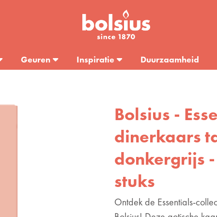
Geuren
Inspiratie
Duurzaamheid
Bolsius - Ess
dinerkaars t
donkergrijs -
stuks
Ontdek de Essentials-colle
Bolsius! Deze gotische kaa