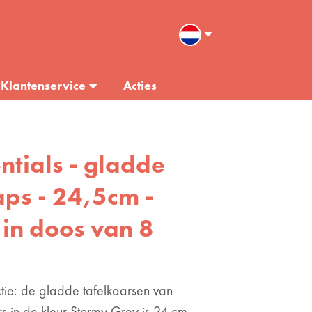
Klantenservice
Acties
entials - gladde
aps - 24,5cm -
 in doos van 8
ctie: de gladde tafelkaarsen van
rs in de kleur Stormy Grey is 24 cm