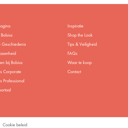
pagina
Inspiratie
Bolsius
Shop the Look
 Geschiedenis
Tips & Veiligheid
zaamheid
FAQs
n bij Bolsius
Waar te koop
us Corporate
Contact
us Professional
ortaal
Cookie beleid