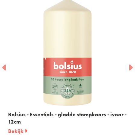
sius - Essentials - gladde stompkaars - ivoor -
Bolsiu
cm
olijfg
ijk
Bekijk