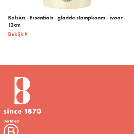
lsius - Essentials - gladde stompkaars - ivoor -
Bolsi
2cm
olij
ekijk
Beki