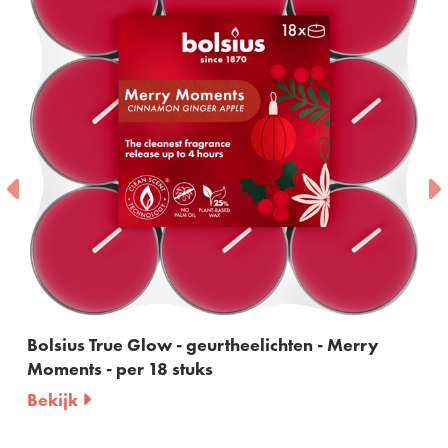
Bolsius True Glow - geurtheelichten - Merry
Bol
Moments - per 18 stuks
- p
Bekijk
Be