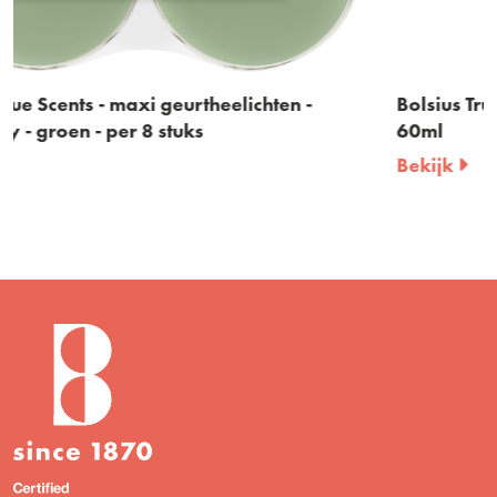
Bolsius True Scents – geurstokjes – Rosemary
60ml
Bekijk