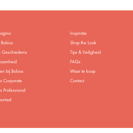
pagina
Inspiratie
Bolsius
Shop the Look
 Geschiedenis
Tips & Veiligheid
zaamheid
FAQs
n bij Bolsius
Waar te koop
us Corporate
Contact
us Professional
ortaal