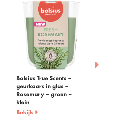
Bolsius True Scents –
Bolsius - waxm
geurkaars in glas –
Granaatappel 
Rosemary – groen –
per 6 stuks
klein
Bekijk
Bekijk