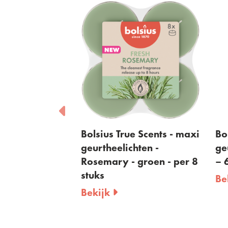
 Scents -
Bolsius True Scents - maxi
Bo
hten -
geurtheelichten -
ge
 groen - per
Rosemary - groen - per 8
– 
stuks
Be
Bekijk