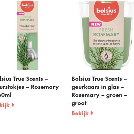
lsius True Scents –
Bolsius True Scents –
urstokjes – Rosemary
geurkaars in glas –
60ml
Rosemary – groen –
groot
kijk
Bekijk