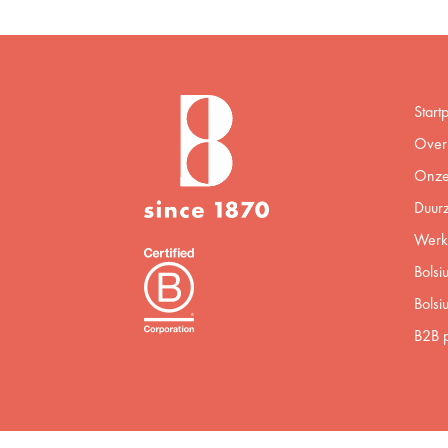
Start
Over 
Onze
Duur
Werke
Bolsi
Bolsi
B2B p