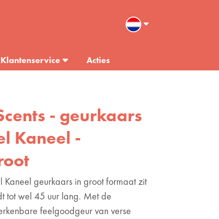
Klantenservice
Acties
Scents - geurkaars
el Kaneel -
root
l Kaneel geurkaars in groot formaat zit
dt tot wel 45 uur lang. Met de
erkenbare feelgoodgeur van verse