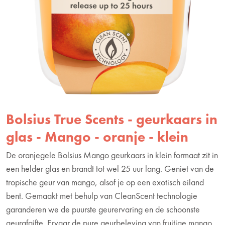
Bolsius True Scents - geurkaars in
glas - Mango - oranje - klein
De oranjegele Bolsius Mango geurkaars in klein formaat zit in
een helder glas en brandt tot wel 25 uur lang. Geniet van de
tropische geur van mango, alsof je op een exotisch eiland
bent. Gemaakt met behulp van CleanScent technologie
garanderen we de puurste geurervaring en de schoonste
geurafgifte. Ervaar de pure geurbeleving van fruitige mango