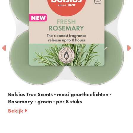
Scents - maxi geurtheelichten -
Bolsius True Sc
roen - per 8 stuks
60ml
Bekijk