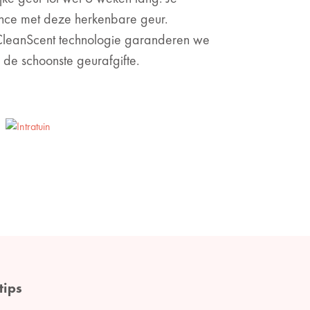
ence met deze herkenbare geur.
leanScent technologie garanderen we
 de schoonste geurafgifte.
tips