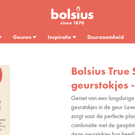
Geuren
Inspiratie
Duurzaamheid
Bolsius True 
geurstokjes 
Geniet van een langdurige
geurstokjes in de geur Lave
zorgt voor de perfecte pla
combinatie met de geoptim
deze geurstokjes hun heerli