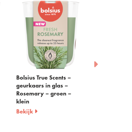
Bolsius True Scents –
Bolsius - waxm
geurkaars in glas –
Granaatappel 
Rosemary – groen –
per 6 stuks
klein
Bekijk
Bekijk