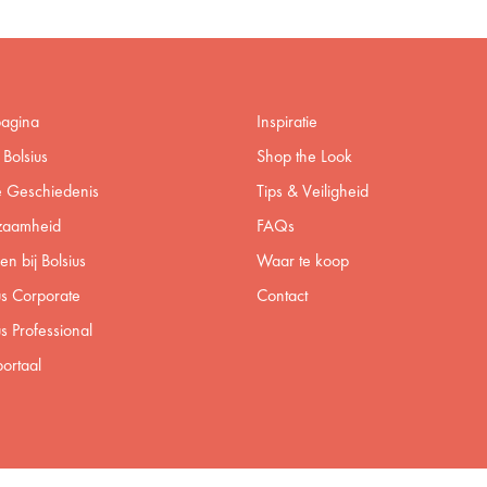
pagina
Inspiratie
Bolsius
Shop the Look
 Geschiedenis
Tips & Veiligheid
zaamheid
FAQs
n bij Bolsius
Waar te koop
us Corporate
Contact
us Professional
ortaal