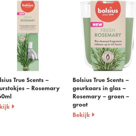
lsius True Scents –
Bolsius True Scents –
urstokjes – Rosemary
geurkaars in glas –
60ml
Rosemary – groen –
groot
kijk
Bekijk