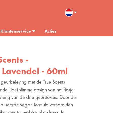
Klantenservice
Acties
Scents -
- Lavendel - 60ml
 geurbeleving met de True Scents
ndel. Het slimme design van het flesje
atsing van de drie geurstokjes. Door de
aliseerde vegan formule verspreiden
jke geur tot wel 6 weken lang. Je