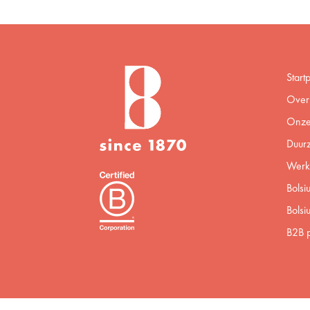
Start
Over 
Onze
Duur
Werke
Bolsi
Bolsi
B2B p