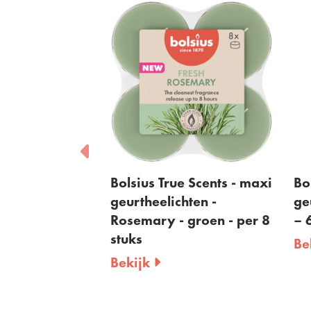
 Scents -
Bolsius True Scents - maxi
Bo
hten -
geurtheelichten -
ge
 groen - per
Rosemary - groen - per 8
– 
stuks
Be
Bekijk