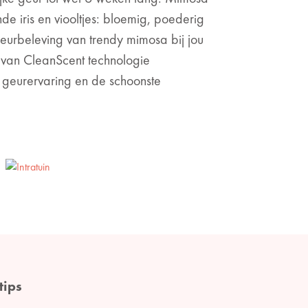
e iris en viooltjes: bloemig, poederig
eurbeleving van trendy mimosa bij jou
 van CleanScent technologie
geurervaring en de schoonste
tips