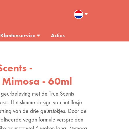
Klantenservice
Acties
Scents -
- Mimosa - 60ml
 geurbeleving met de True Scents
osa. Het slimme design van het flesje
atsing van de drie geurstokjes. Door de
aliseerde vegan formule verspreiden
ijke geur tot wel 6 weken lang. Mimosa