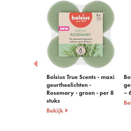
Scents -
Bolsius True Scents - maxi
Bols
en -
geurtheelichten -
geu
roen - per
Rosemary - groen - per 8
– 6
stuks
Bek
Bekijk