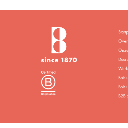
Start
Over 
Onze
Duur
Werke
Bolsi
Bolsi
B2B p