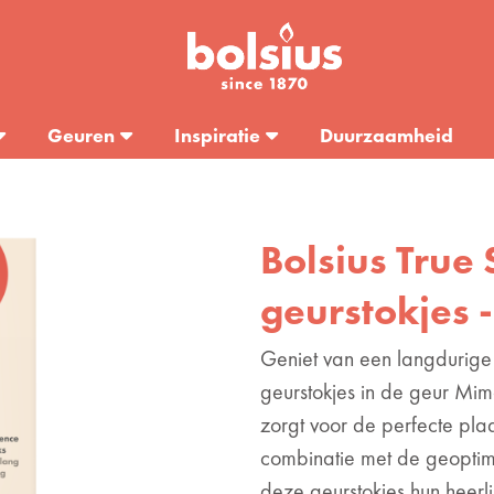
Geuren
Inspiratie
Duurzaamheid
Bolsius True 
geurstokjes 
Geniet van een langdurige
geurstokjes in de geur Mim
zorgt voor de perfecte pla
combinatie met de geoptim
deze geurstokjes hun heerl