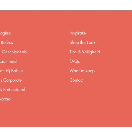
pagina
Inspiratie
Bolsius
Shop the Look
 Geschiedenis
Tips & Veiligheid
zaamheid
FAQs
n bij Bolsius
Waar te koop
us Corporate
Contact
us Professional
ortaal