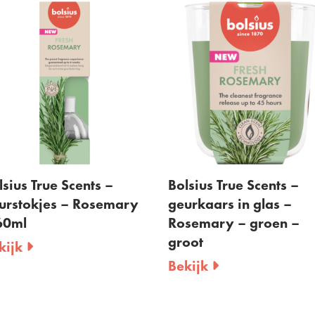
ius True Scents –
Bolsius True Scents –
rstokjes – Rosemary
geurkaars in glas –
0ml
Rosemary – groen –
groot
ijk
Bekijk