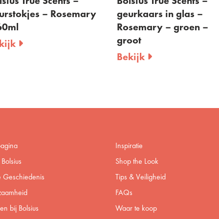
lsius True Scents –
Bolsius True Scents –
urstokjes – Rosemary
geurkaars in glas –
60ml
Rosemary – groen –
groot
kijk
Bekijk
pagina
Inspiratie
Bolsius
Shop the Look
 Geschiedenis
Tips & Veiligheid
zaamheid
FAQs
n bij Bolsius
Waar te koop