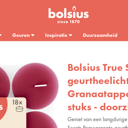
Geuren
Inspiratie
Duurzaamheid
Bolsius True 
geurtheelich
Granaatappel
stuks - doorz
Geniet van een langdurige 
Scents Pomegranate geurth