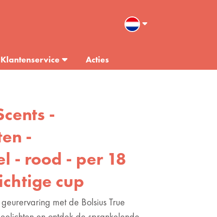
Klantenservice
Acties
Scents -
ten -
 - rood - per 18
ichtige cup
geurervaring met de Bolsius True
eelichten en ontdek de sprankelende